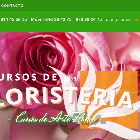
CONTACTO
:
914 45 56 15 - Móvil: 646 26 42 75 - 678 29 24 75
- ó en el email:
inf