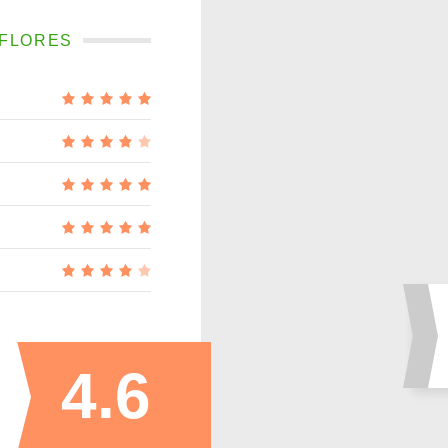
FLORES‎
4.6