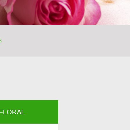
S
 FLORAL