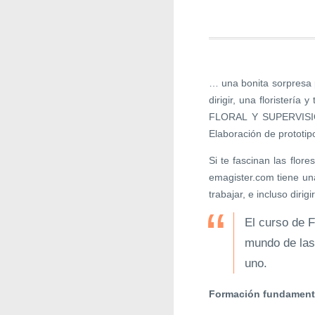
… una bonita sorpresa pa
dirigir, una florist
FLORAL Y SUPERVISIÓ
Elaboración de prototi
Si te fascinan las flore
emagister.com tiene una 
trabajar, e incluso dirig
El curso de F
mundo de las 
uno.
Formación fundamenta